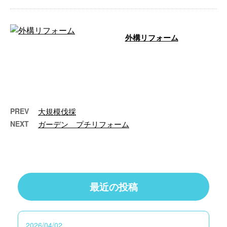
外構リフォーム
「１年を通して日当たりが悪く、
じめじめしているので明るい雰囲
気にしてほしい」というご依頼を
受けて施工 …
PREV
大規模伐採
NEXT
ガーデン プチリフォーム
最近の投稿
2026/04/02