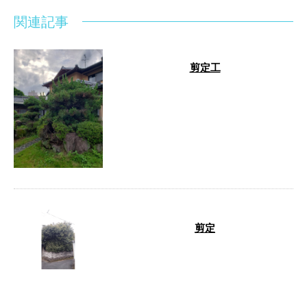
関連記事
剪定工
こんにちは！大阪府岸和田市の敬
愛造園です。 植木の剪定・伐
採・草刈り・ハチの巣駆除・人工
芝・フェンス …
剪定
４年ほどお手入れされていなかっ
た庭木の剪定作業をご依頼いただ
きました。 枝の長さを塀の内側
に収めるこ …