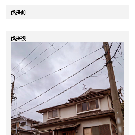
伐採前
伐採後